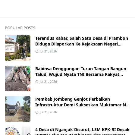
POPULAR POSTS
Terendus Kabar, Salah Satu Desa di Prambon
Diduga Dilaporkan Ke Kejaksaan Negeri
Nganjuk.
Jul 21, 2026
Babinsa Denggungan Turun Tangan Bangun
Talud, Wujud Nyata TNI Bersama Rakyat
Perkuat Akses Jalan Desa
Jul 21, 2026
Pemkab Jombang Genjot Perbaikan
Infrastruktur Demi Sukseskan Muktamar NU
ke-35 di PP Bahrul Ulum Tambakberas
Jul 21, 2026
4 Desa di Nganjuk Disorot, LSM KPK-RI Desak