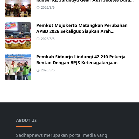
untuk Negeri
2026/8/6
Pemkot Mojokerto Matangkan Perubahan
APBD 2026 Sekaligus Siapkan Arah
Pembangunan 2027
2026/8/5
Pemkab Sidoarjo Lindungi 42.210 Pekerja
Rentan Dengan BPJS Ketenagakerjaan
2026/8/5
ABOUT US
Sadhapnews merupakan portal media yang