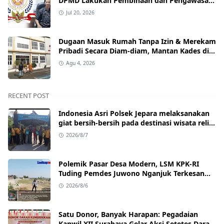
DPMD Lakukan Pembinaan dan Pengawasan
Tata Kelola Desa
Jul 20, 2026
Dugaan Masuk Rumah Tanpa Izin & Merekam
Pribadi Secara Diam‑diam, Mantan Kades di
Nganjuk Resmi Dipolisikan.
Agu 4, 2026
RECENT POST
Indonesia Asri Polsek Jepara melaksanakan
giat bersih-bersih pada destinasi wisata religi
P. Panjang Jepara
2026/8/7
Polemik Pasar Desa Modern, LSM KPK‑RI
Tuding Pemdes Juwono Nganjuk Terkesan
Lepas Tanggung Jawab
2026/8/6
Satu Donor, Banyak Harapan: Pegadaian
Kanwil XII Surabaya Gelar Aksi Setetes Darah