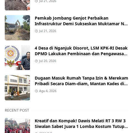
Jul 21, 2026
Pemkab Jombang Genjot Perbaikan
Infrastruktur Demi Sukseskan Muktamar NU
ke-35 di PP Bahrul Ulum Tambakberas
Jul 21, 2026
4 Desa di Nganjuk Disorot, LSM KPK-RI Desak
DPMD Lakukan Pembinaan dan Pengawasan
Tata Kelola Desa
Jul 20, 2026
Dugaan Masuk Rumah Tanpa Izin & Merekam
Pribadi Secara Diam‑diam, Mantan Kades di
Nganjuk Resmi Dipolisikan.
Agu 4, 2026
RECENT POST
Kreatif dan Kompak! Dawis Melati RT 3 RW 3
Siwalan Sabet Juara 1 Lomba Kostum Tutup
Botol dan Yel-yel