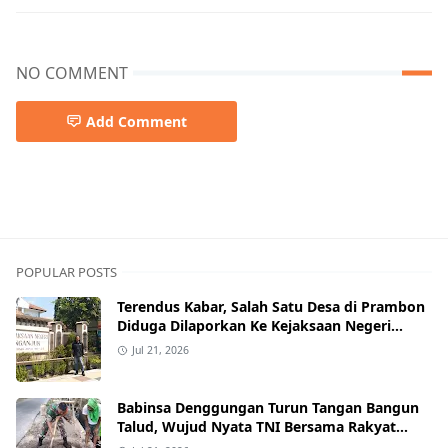
NO COMMENT
Add Comment
POPULAR POSTS
Terendus Kabar, Salah Satu Desa di Prambon
Diduga Dilaporkan Ke Kejaksaan Negeri
Nganjuk.
Jul 21, 2026
Babinsa Denggungan Turun Tangan Bangun
Talud, Wujud Nyata TNI Bersama Rakyat
Perkuat Akses Jalan Desa