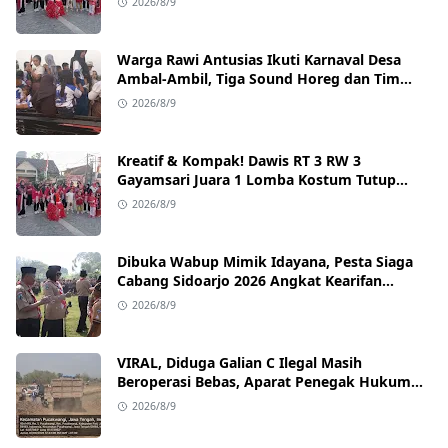
2026/8/9
Warga Rawi Antusias Ikuti Karnaval Desa
Ambal-Ambil, Tiga Sound Horeg dan Tim
Dancer Ramaikan Acara
2026/8/9
Kreatif & Kompak! Dawis RT 3 RW 3
Gayamsari Juara 1 Lomba Kostum Tutup
Botol dan Yel-yel
2026/8/9
Dibuka Wabup Mimik Idayana, Pesta Siaga
Cabang Sidoarjo 2026 Angkat Kearifan
Budaya Lokal
2026/8/9
VIRAL, Diduga Galian C Ilegal Masih
Beroperasi Bebas, Aparat Penegak Hukum
Bungkam
2026/8/9