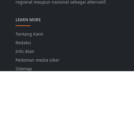
regional maupun nasional sebagai alternatif.
LEARN MORE
Tentang Kami
Redaksi
Info iklan
Pedoman media siber
Sitemap
Contact
Markaz Wartawan Indonesia
FOLLOW US