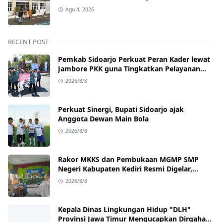
Nganjuk Resmi Dipolisikan.
Agu 4, 2026
RECENT POST
Pemkab Sidoarjo Perkuat Peran Kader lewat
Jambore PKK guna Tingkatkan Pelayanan
Masyarakat
2026/8/8
Perkuat Sinergi, Bupati Sidoarjo ajak
Anggota Dewan Main Bola
2026/8/8
Rakor MKKS dan Pembukaan MGMP SMP
Negeri Kabupaten Kediri Resmi Digelar,
Kadisdik Tekankan Kolaborasi Wujudkan
2026/8/8
Pendidikan Bermutu
Kepala Dinas Lingkungan Hidup "DLH"
Provinsi Jawa Timur Mengucapkan Dirgahayu