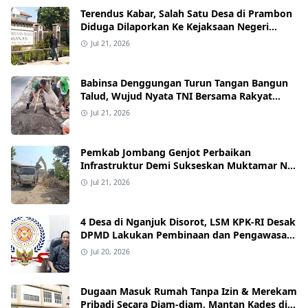
Terendus Kabar, Salah Satu Desa di Prambon
Diduga Dilaporkan Ke Kejaksaan Negeri
Nganjuk.
Jul 21, 2026
Babinsa Denggungan Turun Tangan Bangun
Talud, Wujud Nyata TNI Bersama Rakyat
Perkuat Akses Jalan Desa
Jul 21, 2026
Pemkab Jombang Genjot Perbaikan
Infrastruktur Demi Sukseskan Muktamar NU
ke-35 di PP Bahrul Ulum Tambakberas
Jul 21, 2026
4 Desa di Nganjuk Disorot, LSM KPK-RI Desak
DPMD Lakukan Pembinaan dan Pengawasan
Tata Kelola Desa
Jul 20, 2026
Dugaan Masuk Rumah Tanpa Izin & Merekam
Pribadi Secara Diam‑diam, Mantan Kades di