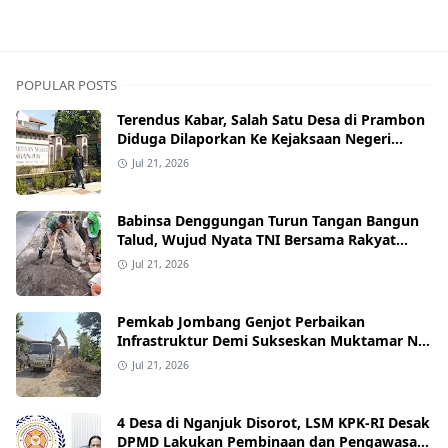
POPULAR POSTS
Terendus Kabar, Salah Satu Desa di Prambon
Diduga Dilaporkan Ke Kejaksaan Negeri
Nganjuk.
Jul 21, 2026
Babinsa Denggungan Turun Tangan Bangun
Talud, Wujud Nyata TNI Bersama Rakyat
Perkuat Akses Jalan Desa
Jul 21, 2026
Pemkab Jombang Genjot Perbaikan
Infrastruktur Demi Sukseskan Muktamar NU
ke-35 di PP Bahrul Ulum Tambakberas
Jul 21, 2026
4 Desa di Nganjuk Disorot, LSM KPK-RI Desak
DPMD Lakukan Pembinaan dan Pengawasan