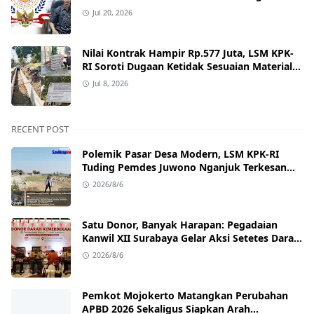
Tata Kelola Desa
Jul 20, 2026
Nilai Kontrak Hampir Rp.577 Juta, LSM KPK-
RI Soroti Dugaan Ketidak Sesuaian Material
dan Lemah Pengawan Oleh DPUPR Nganjuk
Jul 8, 2026
RECENT POST
Polemik Pasar Desa Modern, LSM KPK‑RI
Tuding Pemdes Juwono Nganjuk Terkesan
Lepas Tanggung Jawab
2026/8/6
Satu Donor, Banyak Harapan: Pegadaian
Kanwil XII Surabaya Gelar Aksi Setetes Darah
untuk Negeri
2026/8/6
Pemkot Mojokerto Matangkan Perubahan
APBD 2026 Sekaligus Siapkan Arah