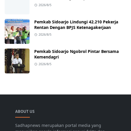
Pembangunan 2027
2026/8/5
Pemkab Sidoarjo Lindungi 42.210 Pekerja
Rentan Dengan BPJS Ketenagakerjaan
2026/8/5
Pemkab Sidoarjo Ngobrol Pintar Bersama
Kemendagri
2026/8/5
ABOUT US
Sadhapnews merupakan portal media yang