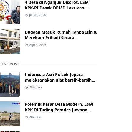
4 Desa di Nganjuk Disorot, LSM
KPK-RI Desak DPMD Lakukan
Pembinaan dan Pengawasan Tata
Jul 20, 2026
Kelola Desa
Dugaan Masuk Rumah Tanpa Izin &
Merekam Pribadi Secara
Diam‑diam, Mantan Kades di
Agu 4, 2026
Nganjuk Resmi Dipolisikan.
CENT POST
Indonesia Asri Polsek Jepara
melaksanakan giat bersih-bersih
pada destinasi wisata religi P.
2026/8/7
Panjang Jepara
Polemik Pasar Desa Modern, LSM
KPK‑RI Tuding Pemdes Juwono
Nganjuk Terkesan Lepas Tanggung
2026/8/6
Jawab