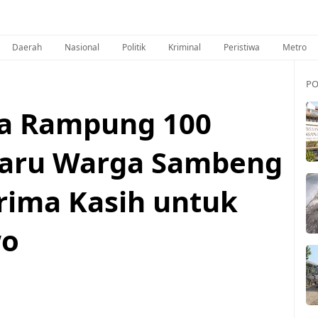
Daerah
Nasional
Politik
Kriminal
Peristiwa
Metro
PO
a Rampung 100
 Haru Warga Sambeng
erima Kasih untuk
wo