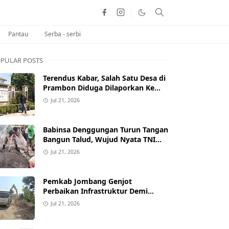
Pantau
Serba - serbi
PULAR POSTS
Terendus Kabar, Salah Satu Desa di
Prambon Diduga Dilaporkan Ke
Kejaksaan Negeri Nganjuk.
Jul 21, 2026
Babinsa Denggungan Turun Tangan
Bangun Talud, Wujud Nyata TNI
Bersama Rakyat Perkuat Akses
Jul 21, 2026
Jalan Desa
Pemkab Jombang Genjot
Perbaikan Infrastruktur Demi
Sukseskan Muktamar NU ke-35 di
Jul 21, 2026
PP Bahrul Ulum Tambakberas