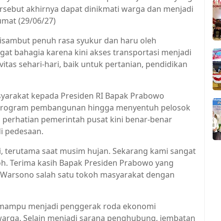
rsebut akhirnya dapat dinikmati warga dan menjadi
umat (29/06/27)
sambut penuh rasa syukur dan haru oleh
t bahagia karena kini akses transportasi menjadi
tas sehari-hari, baik untuk pertanian, pendidikan
syarakat kepada Presiden RI Bapak Prabowo
n program pembangunan hingga menyentuh pelosok
 perhatian pemerintah pusat kini benar-benar
di pedesaan.
lui, terutama saat musim hujan. Sekarang kami sangat
h. Terima kasih Bapak Presiden Prabowo yang
Warsono salah satu tokoh masyarakat dengan
 mampu menjadi penggerak roda ekonomi
arga. Selain menjadi sarana penghubung, jembatan