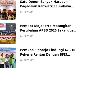
Satu Donor, Banyak Harapan:
Pegadaian Kanwil XII Surabaya
Gelar Aksi Setetes Darah untuk
2026/8/6
Negeri
Pemkot Mojokerto Matangkan
Perubahan APBD 2026 Sekaligus
Siapkan Arah Pembangunan 2027
2026/8/5
Pemkab Sidoarjo Lindungi 42.210
Pekerja Rentan Dengan BPJS
Ketenagakerjaan
2026/8/5