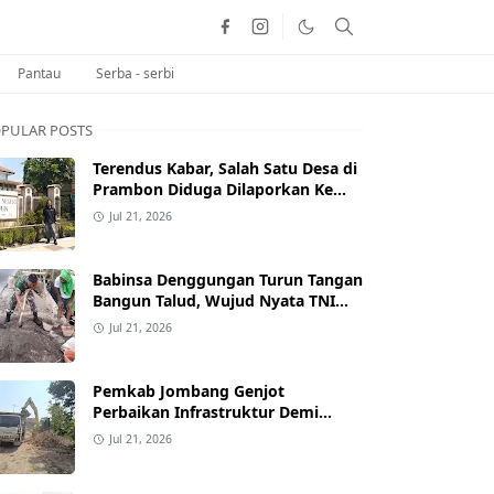
Pantau
Serba - serbi
PULAR POSTS
Terendus Kabar, Salah Satu Desa di
Prambon Diduga Dilaporkan Ke
Kejaksaan Negeri Nganjuk.
Jul 21, 2026
Babinsa Denggungan Turun Tangan
Bangun Talud, Wujud Nyata TNI
Bersama Rakyat Perkuat Akses
Jul 21, 2026
Jalan Desa
Pemkab Jombang Genjot
Perbaikan Infrastruktur Demi
Sukseskan Muktamar NU ke-35 di
Jul 21, 2026
PP Bahrul Ulum Tambakberas