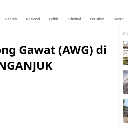
Daerah
Nasional
Politik
Kriminal
Peristiwa
Metro
PO
ng Gawat (AWG) di
.NGANJUK