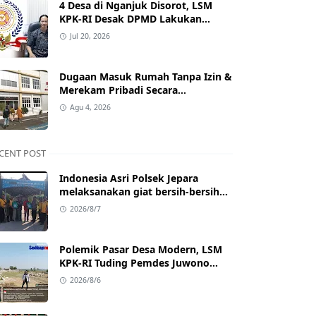
4 Desa di Nganjuk Disorot, LSM
KPK-RI Desak DPMD Lakukan
Pembinaan dan Pengawasan Tata
Jul 20, 2026
Kelola Desa
Dugaan Masuk Rumah Tanpa Izin &
Merekam Pribadi Secara
Diam‑diam, Mantan Kades di
Agu 4, 2026
Nganjuk Resmi Dipolisikan.
CENT POST
Indonesia Asri Polsek Jepara
melaksanakan giat bersih-bersih
pada destinasi wisata religi P.
2026/8/7
Panjang Jepara
Polemik Pasar Desa Modern, LSM
KPK‑RI Tuding Pemdes Juwono
Nganjuk Terkesan Lepas Tanggung
2026/8/6
Jawab