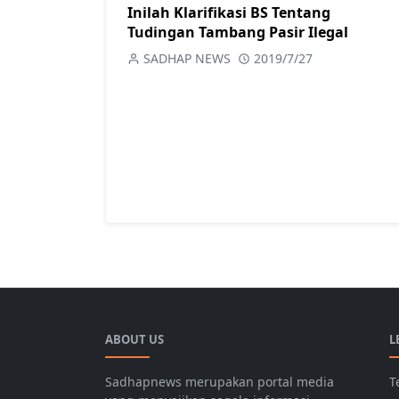
Inilah Klarifikasi BS Tentang
Tudingan Tambang Pasir Ilegal
SADHAP NEWS
2019/7/27
ABOUT US
L
Sadhapnews merupakan portal media
T