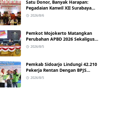
Satu Donor, Banyak Harapan:
Pegadaian Kanwil XII Surabaya
Gelar Aksi Setetes Darah untuk
2026/8/6
Negeri
Pemkot Mojokerto Matangkan
Perubahan APBD 2026 Sekaligus
Siapkan Arah Pembangunan 2027
2026/8/5
Pemkab Sidoarjo Lindungi 42.210
Pekerja Rentan Dengan BPJS
Ketenagakerjaan
2026/8/5