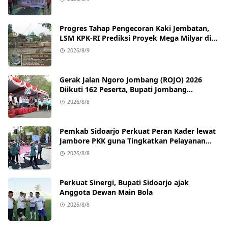
Progres Tahap Pengecoran Kaki Jembatan,
LSM KPK‑RI Prediksi Proyek Mega Milyar di
Prambon Nganjuk Berpotensi Gagal Capai
2026/8/9
Target Waktu Yang Ditentukan
Gerak Jalan Ngoro Jombang (ROJO) 2026
Diikuti 162 Peserta, Bupati Jombang
Tekankan Disiplin dan Kekompakan
2026/8/8
Pemkab Sidoarjo Perkuat Peran Kader lewat
Jambore PKK guna Tingkatkan Pelayanan
Masyarakat
2026/8/8
Perkuat Sinergi, Bupati Sidoarjo ajak
Anggota Dewan Main Bola
2026/8/8