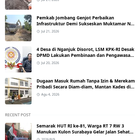
Pemkab Jombang Genjot Perbaikan
Infrastruktur Demi Sukseskan Muktamar NU
ke-35 di PP Bahrul Ulum Tambakberas
Jul 21, 2026
4 Desa di Nganjuk Disorot, LSM KPK-RI Desak
DPMD Lakukan Pembinaan dan Pengawasan
Tata Kelola Desa
Jul 20, 2026
Dugaan Masuk Rumah Tanpa Izin & Merekam
Pribadi Secara Diam‑diam, Mantan Kades di
Nganjuk Resmi Dipolisikan.
Agu 4, 2026
RECENT POST
Semarak HUT RI ke-81, Warga RT 7 RW 3
Manukan Kulon Surabaya Gelar Jalan Sehat
Penuh Kebersamaan
2026/8/9