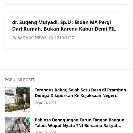
dr. Sugeng Mulyadi, Sp.U : Bidan MA Pergi
Dari Rumah, Bukan Karena Kabur Demi PIL
SADHAP NEWS
2019/7/27
POPULAR POSTS
Terendus Kabar, Salah Satu Desa di Prambon
Diduga Dilaporkan Ke Kejaksaan Negeri
Nganjuk.
Jul 21, 2026
Babinsa Denggungan Turun Tangan Bangun
Talud, Wujud Nyata TNI Bersama Rakyat
Perkuat Akses Jalan Desa
Jul 21, 2026