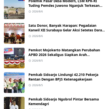
Polemik Pasar Desa Modern, LSM KPK‑RI
Tuding Pemdes Juwono Nganjuk Terkesan
Lepas Tanggung Jawab
2026/8/6
Satu Donor, Banyak Harapan: Pegadaian
Kanwil XII Surabaya Gelar Aksi Setetes Darah
untuk Negeri
2026/8/6
Pemkot Mojokerto Matangkan Perubahan
APBD 2026 Sekaligus Siapkan Arah
Pembangunan 2027
2026/8/5
Pemkab Sidoarjo Lindungi 42.210 Pekerja
Rentan Dengan BPJS Ketenagakerjaan
2026/8/5
Pemkab Sidoarjo Ngobrol Pintar Bersama
Kemendagri