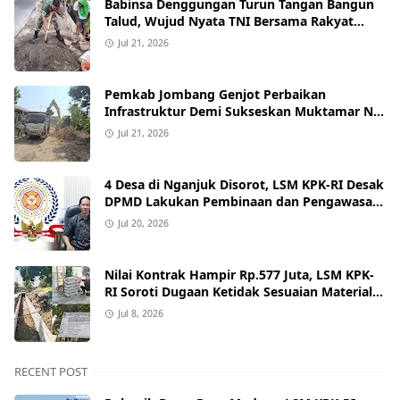
Babinsa Denggungan Turun Tangan Bangun
Talud, Wujud Nyata TNI Bersama Rakyat
Perkuat Akses Jalan Desa
Jul 21, 2026
Pemkab Jombang Genjot Perbaikan
Infrastruktur Demi Sukseskan Muktamar NU
ke-35 di PP Bahrul Ulum Tambakberas
Jul 21, 2026
4 Desa di Nganjuk Disorot, LSM KPK-RI Desak
DPMD Lakukan Pembinaan dan Pengawasan
Tata Kelola Desa
Jul 20, 2026
Nilai Kontrak Hampir Rp.577 Juta, LSM KPK-
RI Soroti Dugaan Ketidak Sesuaian Material
dan Lemah Pengawan Oleh DPUPR Nganjuk
Jul 8, 2026
RECENT POST