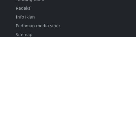
Redaksi
Info iklan
Pedoman media siber
Sitemap
Contact
Markaz Wartawan Indonesia
FOLLOW US
NEWSLETTER
Stay up to date with the latest news and relevant