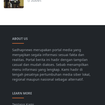
2026/8/5
ABOUT US
Sadhapnews merupakan portal media yang
menyajikan segala informasi sesuai fakta dan
realitas. Portal berita ini hadir dengan tampilan
casual dan mudah diakses. Sebab menampilkan
menu informasi yang lengkap. Kami hadir di
tengah pesatnya pertumbuhan media siber lokal,
regional maupun nasional sebagai alternatif.
LEARN MORE
Tentang Kami