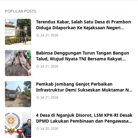
POPULAR POSTS
Terendus Kabar, Salah Satu Desa di Prambon
Diduga Dilaporkan Ke Kejaksaan Negeri
Nganjuk.
Jul 21, 2026
Babinsa Denggungan Turun Tangan Bangun
Talud, Wujud Nyata TNI Bersama Rakyat
Perkuat Akses Jalan Desa
Jul 21, 2026
Pemkab Jombang Genjot Perbaikan
Infrastruktur Demi Sukseskan Muktamar NU
ke-35 di PP Bahrul Ulum Tambakberas
Jul 21, 2026
4 Desa di Nganjuk Disorot, LSM KPK-RI Desak
DPMD Lakukan Pembinaan dan Pengawasan
Tata Kelola Desa
Jul 20, 2026