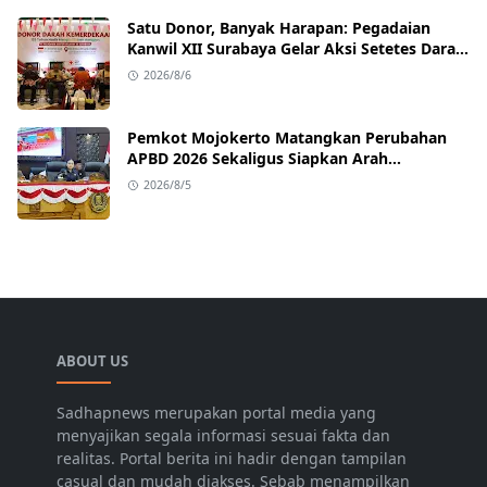
Satu Donor, Banyak Harapan: Pegadaian
Kanwil XII Surabaya Gelar Aksi Setetes Darah
untuk Negeri
2026/8/6
Pemkot Mojokerto Matangkan Perubahan
APBD 2026 Sekaligus Siapkan Arah
Pembangunan 2027
2026/8/5
ABOUT US
Sadhapnews merupakan portal media yang
menyajikan segala informasi sesuai fakta dan
realitas. Portal berita ini hadir dengan tampilan
casual dan mudah diakses. Sebab menampilkan