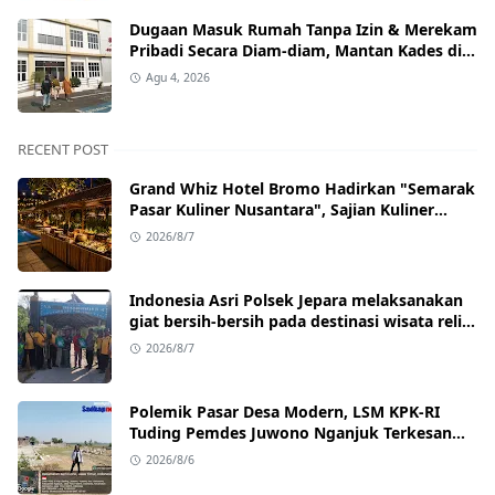
Dugaan Masuk Rumah Tanpa Izin & Merekam
Pribadi Secara Diam‑diam, Mantan Kades di
Nganjuk Resmi Dipolisikan.
Agu 4, 2026
RECENT POST
Grand Whiz Hotel Bromo Hadirkan "Semarak
Pasar Kuliner Nusantara", Sajian Kuliner
Tradisional dengan Hiburan Live Acoustic &
2026/8/7
Api Unggun
Indonesia Asri Polsek Jepara melaksanakan
giat bersih-bersih pada destinasi wisata religi
P. Panjang Jepara
2026/8/7
Polemik Pasar Desa Modern, LSM KPK‑RI
Tuding Pemdes Juwono Nganjuk Terkesan
Lepas Tanggung Jawab
2026/8/6