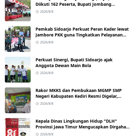
Diikuti 162 Peserta, Bupati Jombang
Tekankan Disiplin dan Kekompakan
2026/8/8
Pemkab Sidoarjo Perkuat Peran Kader lewat
Jambore PKK guna Tingkatkan Pelayanan
Masyarakat
2026/8/8
Perkuat Sinergi, Bupati Sidoarjo ajak
Anggota Dewan Main Bola
2026/8/8
Rakor MKKS dan Pembukaan MGMP SMP
Negeri Kabupaten Kediri Resmi Digelar,
Kadisdik Tekankan Kolaborasi Wujudkan
2026/8/8
Pendidikan Bermutu
Kepala Dinas Lingkungan Hidup "DLH"
Provinsi Jawa Timur Mengucapkan Dirgahayu
Republik Indonesia 17Agustus 2026 Ke-81
2026/8/8