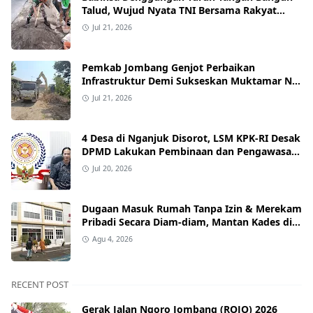
Talud, Wujud Nyata TNI Bersama Rakyat
Perkuat Akses Jalan Desa
Jul 21, 2026
Pemkab Jombang Genjot Perbaikan
Infrastruktur Demi Sukseskan Muktamar NU
ke-35 di PP Bahrul Ulum Tambakberas
Jul 21, 2026
4 Desa di Nganjuk Disorot, LSM KPK-RI Desak
DPMD Lakukan Pembinaan dan Pengawasan
Tata Kelola Desa
Jul 20, 2026
Dugaan Masuk Rumah Tanpa Izin & Merekam
Pribadi Secara Diam‑diam, Mantan Kades di
Nganjuk Resmi Dipolisikan.
Agu 4, 2026
RECENT POST
Gerak Jalan Ngoro Jombang (ROJO) 2026